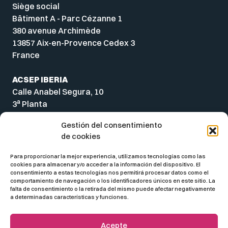
Siège social
Bâtiment A - Parc Cézanne 1
380 avenue Archimède
13857 Aix-en-Provence Cedex 3
France
ACSEP IBERIA
Calle Anabel Segura, 10
a
3
Planta
28108 Alcobendas
Gestión del consentimiento
Madrid
de cookies
Spain
Para proporcionar la mejor experiencia, utilizamos tecnologías como las
cookies para almacenar y/o acceder a la información del dispositivo. El
consentimiento a estas tecnologías nos permitirá procesar datos como el
comportamiento de navegación o los identificadores únicos en este sitio. La
falta de consentimiento o la retirada del mismo puede afectar negativamente
a determinadas características y funciones.
Acepte