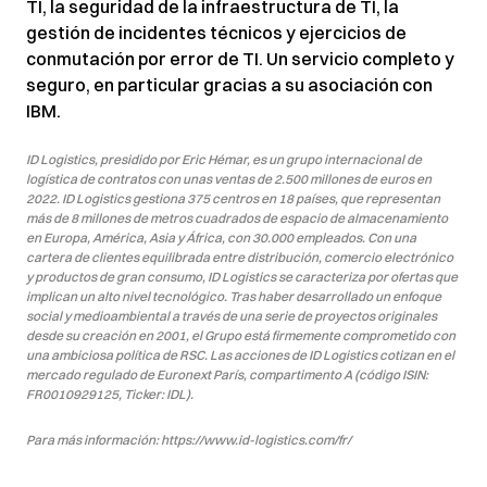
TI, la seguridad de la infraestructura de TI, la
gestión de incidentes técnicos y ejercicios de
conmutación por error de TI. Un servicio completo y
seguro, en particular gracias a su asociación con
IBM.
ID Logistics, presidido por Eric Hémar, es un grupo internacional de
logística de contratos con unas ventas de 2.500 millones de euros en
2022. ID Logistics gestiona 375 centros en 18 países, que representan
más de 8 millones de metros cuadrados de espacio de almacenamiento
en Europa, América, Asia y África, con 30.000 empleados. Con una
cartera de clientes equilibrada entre distribución, comercio electrónico
y productos de gran consumo, ID Logistics se caracteriza por ofertas que
implican un alto nivel tecnológico. Tras haber desarrollado un enfoque
social y medioambiental a través de una serie de proyectos originales
desde su creación en 2001, el Grupo está firmemente comprometido con
una ambiciosa política de RSC. Las acciones de ID Logistics cotizan en el
mercado regulado de Euronext París, compartimento A (código ISIN:
FR0010929125, Ticker: IDL).
Para más información: https://www.id-logistics.com/fr/