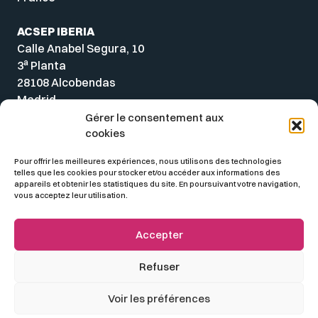
ACSEP IBERIA
Calle Anabel Segura, 10
a
3
Planta
28108 Alcobendas
Madrid
Spain
Gérer le consentement aux
cookies
Pour offrir les meilleures expériences, nous utilisons des technologies
telles que les cookies pour stocker et/ou accéder aux informations des
appareils et obtenir les statistiques du site. En poursuivant votre navigation,
vous acceptez leur utilisation.
Accepter
Refuser
© 2026 ACSEP
Voir les préférences
Mentions légales