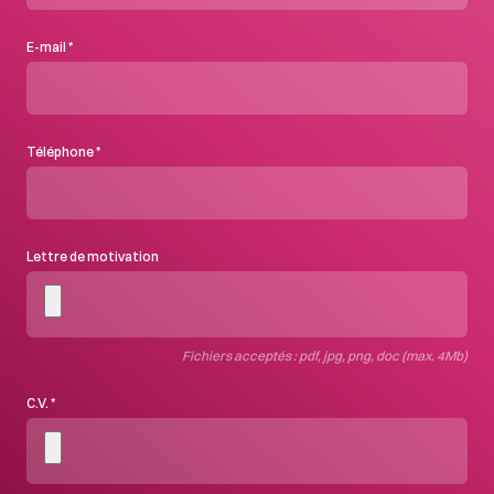
E-mail
*
Téléphone
*
Lettre de motivation
Fichiers acceptés : pdf, jpg, png, doc (max. 4Mb)
C.V.
*