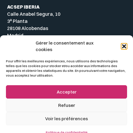
ACSEP IBERIA
Calle Anabel Segura, 10
a
3
Planta
28108 Alcobendas
Madrid
Spain
Gérer le consentement aux
cookies
Pour offrir les meilleures expériences, nous utilisons des technologies
telles que les cookies pour stocker et/ou accéder aux informations des
appareils et obtenir les statistiques du site. En poursuivant votre navigation,
vous acceptez leur utilisation.
Accepter
Refuser
© 2026 ACSEP
Voir les préférences
Mentions légales
Politique de confidentialité
Politique de confidentialité