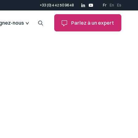
+33 (0) 4 42 50 96 48
Fr
En
Es
ignez-nous
Parlez à un expert