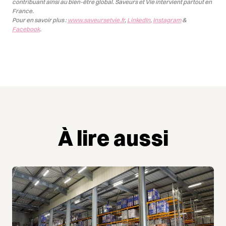
contribuant ainsi au bien-être global. Saveurs et Vie intervient partout en
France.
Pour en savoir plus :
www.saveursetvie.fr
,
LinkedIn
,
Instagram
&
Facebook
.
À lire aussi