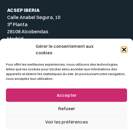
ACSEP IBERIA
Calle Anabel Segura, 10
a
3
Planta
28108 Alcobendas
Madrid
Spain
Gérer le consentement aux
cookies
Pour offrir les meilleures expériences, nous utilisons des technologies
telles que les cookies pour stocker et/ou accéder aux informations des
appareils et obtenir les statistiques du site. En poursuivant votre navigation,
vous acceptez leur utilisation.
Accepter
Refuser
© 2026 ACSEP
Voir les préférences
Mentions légales
Politique de confidentialité