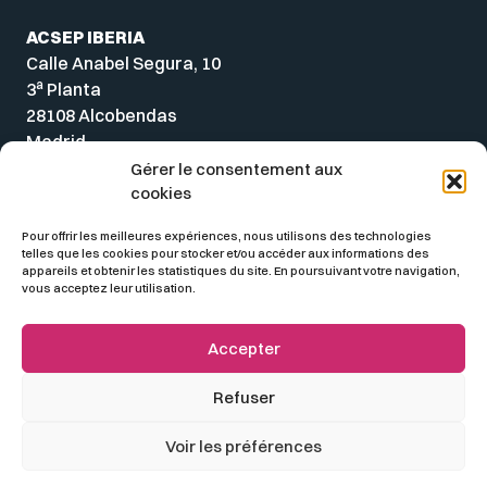
ACSEP IBERIA
Calle Anabel Segura, 10
a
3
Planta
28108 Alcobendas
Madrid
Spain
Gérer le consentement aux
cookies
Pour offrir les meilleures expériences, nous utilisons des technologies
telles que les cookies pour stocker et/ou accéder aux informations des
appareils et obtenir les statistiques du site. En poursuivant votre navigation,
vous acceptez leur utilisation.
Accepter
Refuser
© 2026 ACSEP
Voir les préférences
Mentions légales
Politique de confidentialité