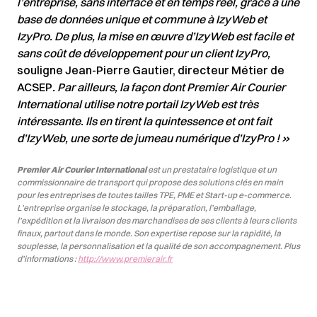
l’entreprise, sans interface et en temps réel, grâce à une
base de données
unique et commune à IzyWeb et
IzyPro. De plus, la mise en œuvre d’IzyWeb est facile et
sans coût de développement pour un client IzyPro,
souligne Jean-Pierre Gautier, directeur Métier de
ACSEP
. Par ailleurs, la façon dont Premier Air Courier
International utilise notre portail IzyWeb est très
intéressante.
Ils en tirent la quintessence et ont fait
d’IzyWeb, une sorte de jumeau numérique d’IzyPro ! »
Premier Air Courier International
est un prestataire logistique et un
commissionnaire de transport qui propose des solutions clés en main
pour les entreprises de toutes tailles TPE, PME et Start-up e-commerce.
L’entreprise organise le stockage, la préparation, l’emballage,
l’expédition et la livraison des marchandises de ses clients à leurs clients
finaux, partout dans le monde. Son expertise repose sur la rapidité, la
souplesse, la personnalisation et la qualité de son accompagnement.
Plus
d’informations :
http://www.premierair.fr