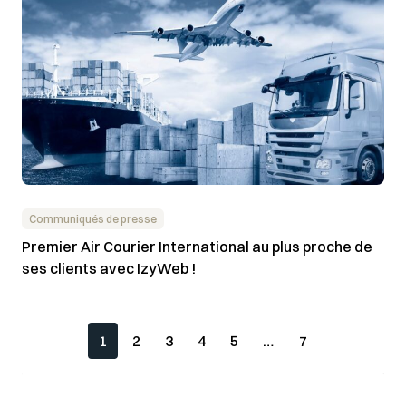
Communiqués de presse
Premier Air Courier International au plus proche de
ses clients avec IzyWeb !
1
2
3
4
5
…
7