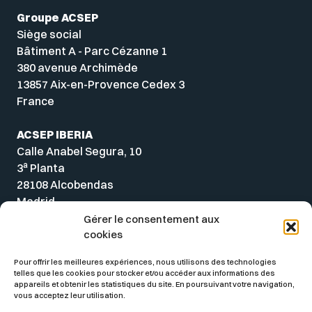
Groupe ACSEP
Siège social
Bâtiment A - Parc Cézanne 1
380 avenue Archimède
13857 Aix-en-Provence Cedex 3
France
ACSEP IBERIA
Calle Anabel Segura, 10
a
3
Planta
28108 Alcobendas
Madrid
Spain
Gérer le consentement aux
cookies
Pour offrir les meilleures expériences, nous utilisons des technologies
telles que les cookies pour stocker et/ou accéder aux informations des
appareils et obtenir les statistiques du site. En poursuivant votre navigation,
vous acceptez leur utilisation.