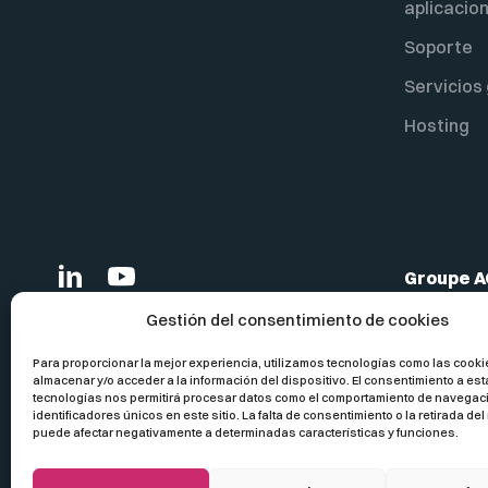
aplicacio
Soporte
Servicios
Hosting
Groupe 
Siège soc
Gestión del consentimiento de cookies
Bâtiment 
380 aven
Para proporcionar la mejor experiencia, utilizamos tecnologías como las cooki
13857 Aix
almacenar y/o acceder a la información del dispositivo. El consentimiento a es
tecnologías nos permitirá procesar datos como el comportamiento de navegaci
France
identificadores únicos en este sitio. La falta de consentimiento o la retirada de
puede afectar negativamente a determinadas características y funciones.