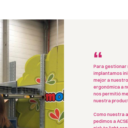
“
Para gestionar 
implantamos ini
mejor a nuestro
ergonómica a nue
nos permitió me
nuestra product
Como nuestra a
pedimos a ACSEP