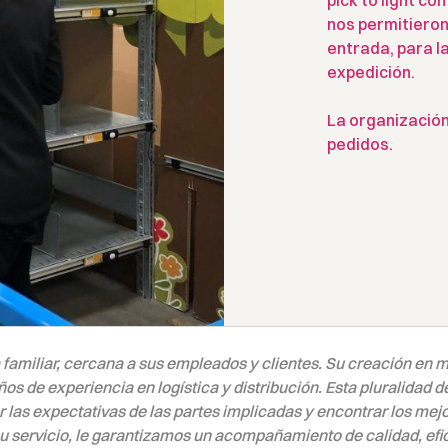
pick to light co
nos permitieron 
entrada, para la
expedición.
La organización
pedidos.
miliar, cercana a sus empleados y clientes. Su creación en m
s de experiencia en logística y distribución. Esta pluralidad 
las expectativas de las partes implicadas y encontrar los me
u servicio, le garantizamos un acompañamiento de calidad, efic