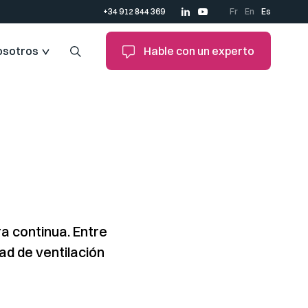
+34 912 844 369
Fr
En
Es
osotros
Hable con un experto
a continua. Entre
ad de ventilación