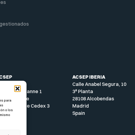
nes
 gestionados
ACSEP
ACSEP IBERIA
ial
Calle Anabel Segura, 10
a
A - Parc Cézanne 1
3
Planta
ue Archimède
28108 Alcobendas
es para
-en-Provence Cedex 3
Madrid
tas
ón o los
Spain
l mismo