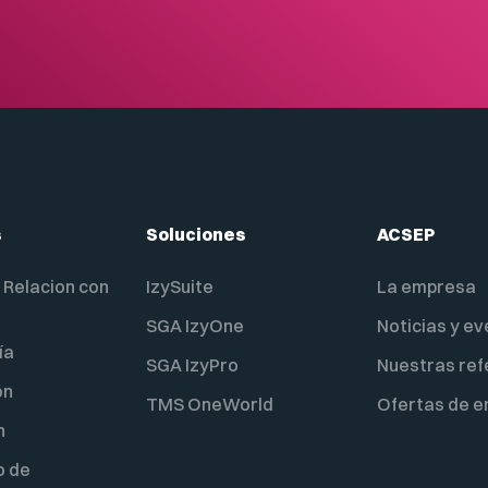
s
Soluciones
ACSEP
 Relacion con
IzySuite
La empresa
SGA IzyOne
Noticias y e
ía
SGA IzyPro
Nuestras ref
ón
TMS OneWorld
Ofertas de 
n
o de