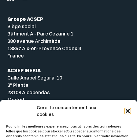
Groupe ACSEP
Siège social
Bâtiment A - Parc Cézanne 1
380 avenue Archimède
13857 Aix-en-Provence Cedex 3
France
ACSEP IBERIA
Calle Anabel Segura, 10
a
3
Planta
28108 Alcobendas
Madrid
Spain
Gérer le consentement aux
cookies
Pour offrir les meilleures expériences, nous utilisons des technologies
telles que les cookies pour stocker et/ou accéder aux informations des
appareils et obtenir les statistiques du site. En poursuivant votre navigation,