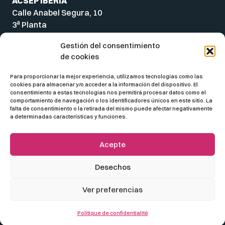
ACSEP IBERIA
Calle Anabel Segura, 10
a
3
Planta
28108 Alcobendas
Gestión del consentimiento
Madrid
de cookies
Spain
Para proporcionar la mejor experiencia, utilizamos tecnologías como las
cookies para almacenar y/o acceder a la información del dispositivo. El
consentimiento a estas tecnologías nos permitirá procesar datos como el
comportamiento de navegación o los identificadores únicos en este sitio. La
falta de consentimiento o la retirada del mismo puede afectar negativamente
a determinadas características y funciones.
Acepte
Desechos
© 2026 ACSEP
Ver preferencias
Información jurídica
Política de privacidad
Politique de confidentialité