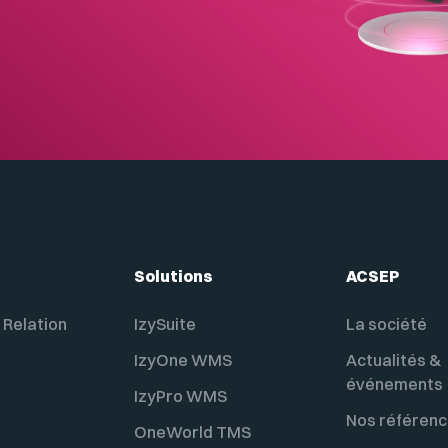
Solutions
ACSEP
 Relation
IzySuite
La société
IzyOne WMS
Actualités &
événements
IzyPro WMS
Nos référen
OneWorld TMS