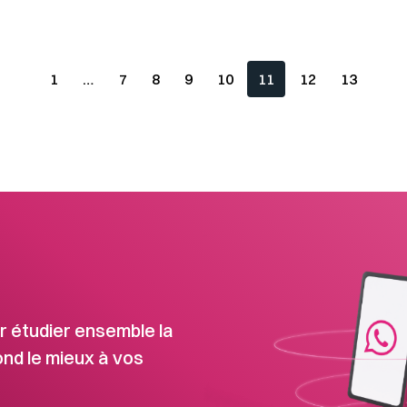
1
…
7
8
9
10
11
12
13
 étudier ensemble la
ond le mieux à vos