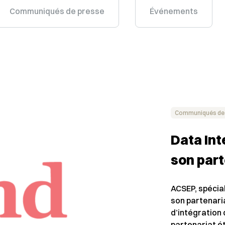
Communiqués de presse
Événements
Communiqués de
Data Int
son part
ACSEP, spécial
son partenari
d’intégration
partenariat ét