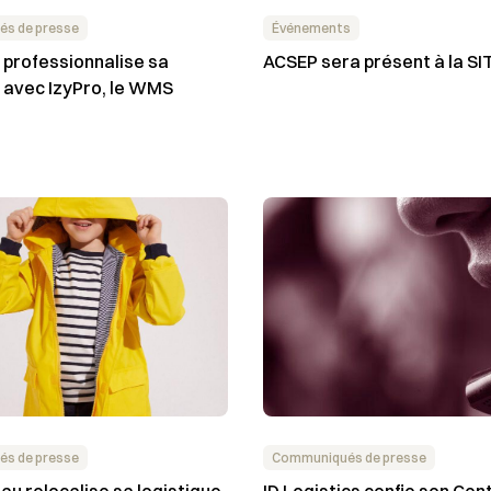
s de presse
Événements
professionnalise sa
ACSEP sera présent à la SI
e avec IzyPro, le WMS
s de presse
Communiqués de presse
au relocalise sa logistique
ID Logistics confie son Cen