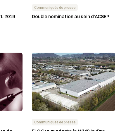
Communiqués de presse
TL 2019
Double nomination au sein d’ACSEP
Communiqués de presse
tre de
ELS Group adopte le WMS IzyPro