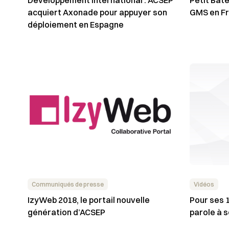
acquiert Axonade pour appuyer son
GMS en F
déploiement en Espagne
Communiqués de presse
Vidéos
IzyWeb 2018, le portail nouvelle
Pour ses 
génération d’ACSEP
parole à s