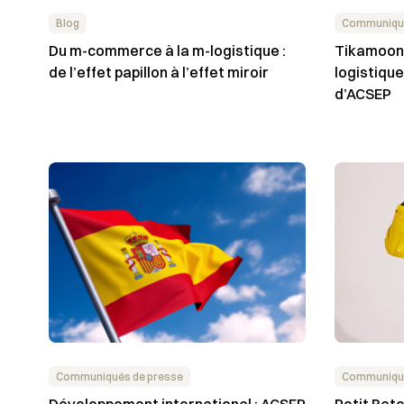
Blog
Communiqué
Du m-commerce à la m-logistique :
Tikamoon 
de l’effet papillon à l’effet miroir
logistiqu
d’ACSEP
Communiqués de presse
Communiqué
Développement international : ACSEP
Petit Bate