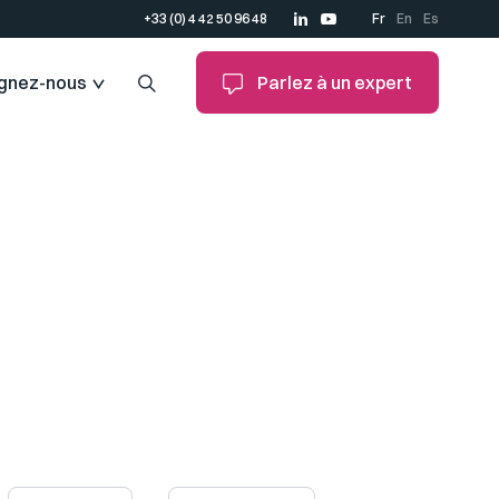
+33 (0) 4 42 50 96 48
Fr
En
Es
ignez-nous
Parlez à un expert