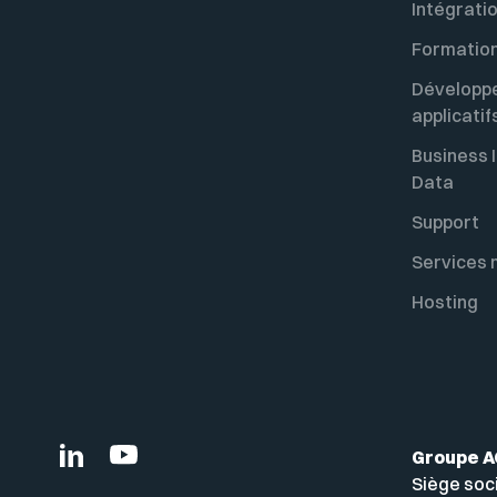
Intégrati
Formatio
Développ
applicatif
Business I
Data
Support
Services
Hosting
Groupe 
Siège soc