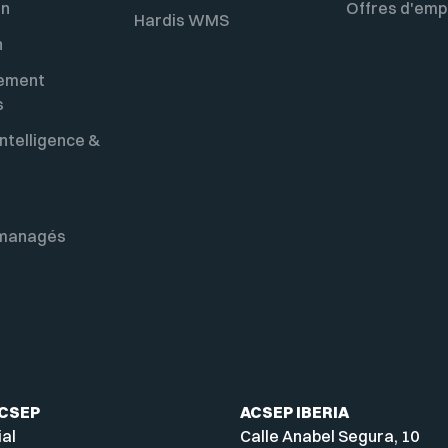
on
Offres d'emp
Hardis WMS
n
ement
s
ntelligence &
 managés
ACSEP
ACSEP IBERIA
ial
Calle Anabel Segura, 10